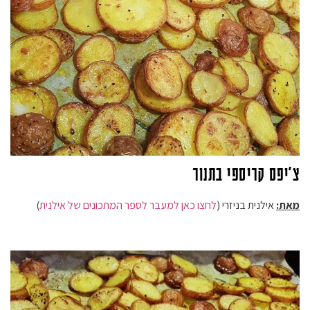
צ'יפס קריספי בתנור
מאת:
אילנית בניזרי (
לחצו כאן למעבר לספר המתכונים של אילנית
)
נגן
וידאו