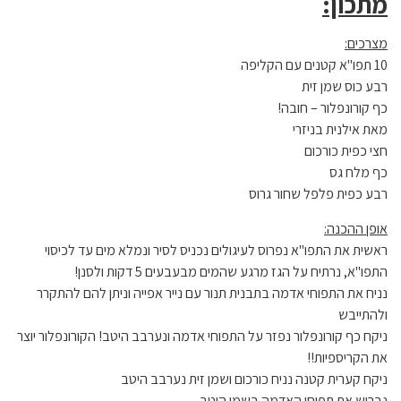
מתכון:
מצרכים:
10 תפו"א קטנים עם הקליפה
רבע כוס שמן זית
כף קורונפלור – חובה!
מאת אילנית בניזרי
חצי כפית כורכום
כף מלח גס
רבע כפית פלפל שחור גרוס
אופן ההכנה:
ראשית את התפו"א נפרוס לעיגולים נכניס לסיר ונמלא מים עד לכיסוי
התפו"א, נרתיח על הגז מרגע שהמים מבעבעים 5 דקות ולסנן!
נניח את התפוחי אדמה בתבנית תנור עם נייר אפייה וניתן להם להתקרר
ולהתייבש
ניקח כף קורונפלור נפזר על התפוחי אדמה ונערבב היטב! הקורונפלור יוצר
את הקריספיות!!
ניקח קערית קטנה נניח כורכום ושמן זית נערבב היטב
נבריש את תפוחי האדמה בשמן היטב