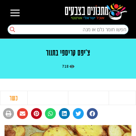
צ'יפס קריספי בתנור
718
כשר