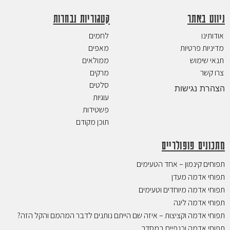
ניווט באתר
קטגוריות נבחרות
אודותינו
לחמים
מדיניות פרטיות
מאפים
תנאי שימוש
ממולאים
צרו קשר
מרקים
סלטים
הצהרת נגישות
עוגיות
פשטידות
תוכן מקודם
מתכונים פופולריים
תפוחים קינמון – אחד הטעימים
תפוחי אדמה מעדן
תפוחי אדמה מיוחדים וטעימים
תפוחי אדמה ליגה
תפוחי אדמה וקציצות – איזה שם הייתם נותנים לדבר המהמם והקל הזה?
תפוחי אדמה וכנפיים במסדר