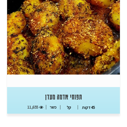
תפוחי אדמה מעדן
כשר
11,655
45 דקות
קל