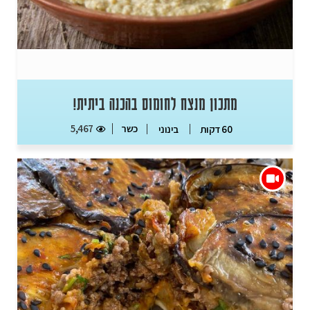
מתכון מנצח לחומוס בהכנה ביתית!
כשר
5,467
60 דקות
בינוני