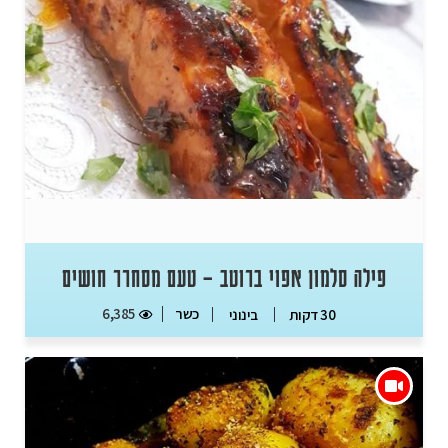
פילה סלמון אפוי ברוטב – טעם מסחרר חושים
כשר
6,385
30 דקות
בינוני