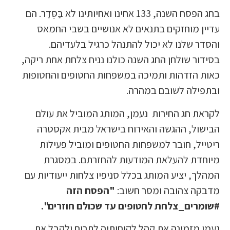
בחג הפסח השנה, 133 אחינו ואחיותינו לא בַּסֵּדֶר. הם
עדיין מוחזקים בתנאים לא אנושיים בשבי החמאס
והסדר שלנו לא יכול להתנהל כרגיל בלעדיהם.
בסידור שולחן החג השנה כולנו נניח צלחת אחת ריקה,
כאות הזדהות ותמיכה במשפחות החטופים והחטופות
ובתפילה לשובם במהרה.
לקראת חג החירות נעמן, המותג המוביל את עולם
הבישול, ההגשה והאירוח בישראל מבית אקסטרה
ריטייל, חובר למשפחות החטופים ומוביל פעילות
מיוחדת להעלאת המודעות להחזרתם. במסגרת
המהלך, יציע המותג בכלל סניפיו צלחות ייעודיות עם
מדבקה צהובה ומסר חשוב:
"הפסח הזה
#שומרים_צלחת לחטופים עד שכולם חוזרים".
נעמן מזמינה את קהל לקוחותיה לתרום ולקבל את