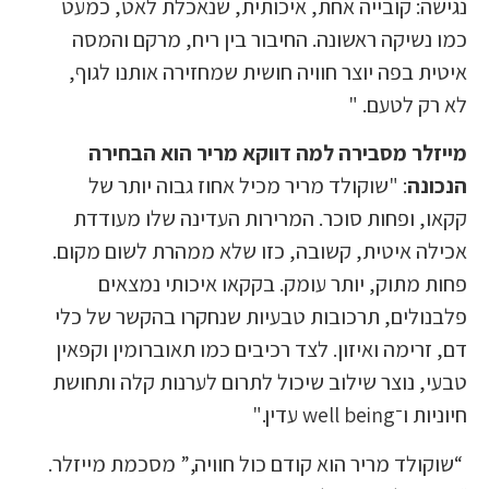
נגישה: קובייה אחת, איכותית, שנאכלת לאט, כמעט
כמו נשיקה ראשונה. החיבור בין ריח, מרקם והמסה
איטית בפה יוצר חוויה חושית שמחזירה אותנו לגוף,
לא רק לטעם. "
מייזלר מסבירה למה דווקא מריר הוא הבחירה
הנכונה
: "שוקולד מריר מכיל אחוז גבוה יותר של
קקאו, ופחות סוכר. המרירות העדינה שלו מעודדת
אכילה איטית, קשובה, כזו שלא ממהרת לשום מקום.
פחות מתוק, יותר עומק. בקקאו איכותי נמצאים
פלבנולים, תרכובות טבעיות שנחקרו בהקשר של כלי
דם, זרימה ואיזון. לצד רכיבים כמו תאוברומין וקפאין
טבעי, נוצר שילוב שיכול לתרום לערנות קלה ותחושת
חיוניות ו־well being עדין."
“שוקולד מריר הוא קודם כול חוויה,” מסכמת מייזלר.