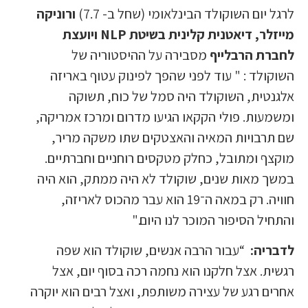
לרגל יום השוקולד הבינלאומי (שחל ב- 7.7)
ורוניקה
מייזלר, דיאטנית קלינית בשיטת
NLP
ויועצת
לחברת הרבלייף
מסבירה על ההיסטוריה של
השוקולד : " עוד לפני שהפך לפינוק עטוף באריזה
אלגנטית, השוקולד היה סמל של כוח, תשוקה
ומשמעות. פולי הקקאו הגיעו מדרום ומרכז אמריקה,
שם תרבויות המאיה והאצטקים שתו משקה מריר,
מוקצף ומתובל, כחלק מטקסים רוחניים וחברתיים.
במשך מאות שנים, שוקולד לא היה ממתק, הוא היה
חוויה. רק במאה ה־19 הוא עבר מהכוס לאריזה,
והתחיל הסיפור המוכר לנו היום."
לדבריה:
“עבור הרבה אנשים, שוקולד הוא שפה
רגשית. אצל חלקנו הוא נחמה רכה בסוף יום, אצל
אחרים רגע של עצירה משותפת, ואצל רבים הוא יוקרה