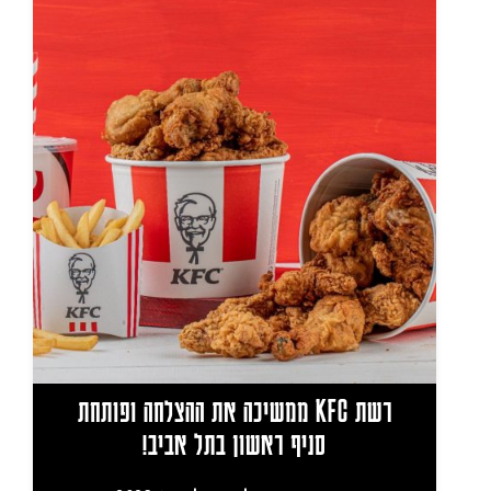
רשת KFC ממשיכה את ההצלחה ופותחת
סניף ראשון בתל אביב!