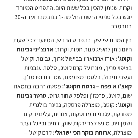
וקרות שניתן להכין בכל שעות היום. התפריט המיוחד
יוגש בכל סניפי הרשת החל מה-1 בנובמבר ועד ה-30
בנובמבר.
בין המנות שיושקו בתפריט החדש, המיועד לכל שעות
היום ניתן להשיג מנות חמות וקרות:
ארנצ’יני גבינות
וקוטג’:
אורז ארבואריו בבישול ארוך, גבינות וקוטג’
בציפוי פריך, מונח על קרם קוטג’, סלסת עגבניות
ועשבי תיבול, בלסמי מצומצם, שמן זית ופרמז’ן,
קאצ’ו א פפה – גרסת הקוטג’:
פסטה רחבה בחמאת
שום, קוטג’, פרמז’ן ופלפל שחור גרוס,
טרטר גבינות
וקוטג’:
קוטג’, מוצרלה פרסקה, גבינה בולגרית
מפורקת, עגבניות מרוסקות, צנונית, עלים ירוקים
ושמן זית. מוגש לצד ירקות שוק, זיתים ובייגל זעתר
מוצרלה,
ארוחת בוקר הכי ישראלי:
קרם קוטג’ –