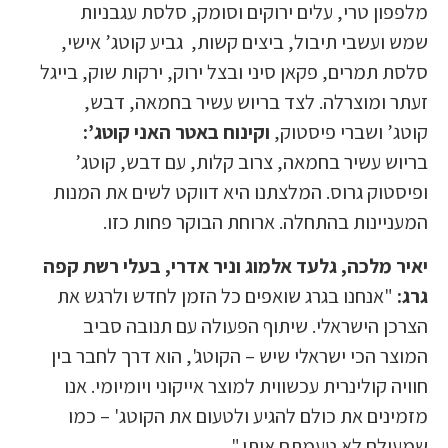
מלפפון טרי, עלים ירוקים וסומק, סלסת עגבניות
שמש ועשבי תיבול, ביצים קשות, גביע קוטג’ אישי,
סלסת תמרים, פקאן סיני ובצל ירוק, ירקות שוק, בייגל
זעתר ומוצרלה. לצד בריוש עשיר בחמאה, דבש,
קוטג’ ושברי פיסטוק,
וקינוח באטר האני קוטג’:
בריוש עשיר בחמאה, צרוב קלות, עם דבש, קוטג’
ופיסטוק גרוס. המלצתנו היא דווקט לשים את המנות
המעניינות בהתחלה. ארוחת הבוקר פחות כזו.
יאיר מלכה, גלעד אלמוג וניר אדרי, בעלי רשת קפה
גרג:
"אנחנו בגרג שואפים כל הזמן לחדש ולרגש את
הצרכן הישראלי. שיתוף הפעולה עם תנובה סביב
המוצר הכי ישראלי שיש – הקוטג', הוא דרך לחבר בין
חוויה קולינרית עכשווית למוצר אייקוני ויומיומי. אנו
מזמינים את כולם להגיע ולטעום את הקוטג' – כמו
שמעולם לא טעמתם אותו."