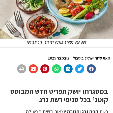
קפה גרג בשת"פ תנובה (צילום: גיל אבירם)
מאת
שחר ישראל בוטבול
נובמבר 2025
במסגרתו יושק תפריט חדש המבוסס
קוטג’
בכל סניפי רשת גרג
רשת
קפה גרג
ו
תנובה
יוצאות בשיתוף פעולה,