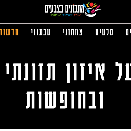
ם
סלטים
צמחוני
טבעוני
חדשות
 איזון תזונתי 
ובחופשות