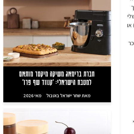
ך
לי
או
כר
חברת ברימאג משיקה מיקסר מותאם
למטבח הישראלי: 'קנווד שף פרו'
מאת
שחר ישראל בוטבול
מאי 2026
,