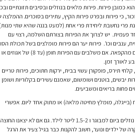
וא כמובן פירות. פירות מלאים בנוזלים ובסיבים תזונתיים ובכ
ור, כי פירות ובפרט פירות הקיץ, עתירים בסוכרים. ההמלצה ש
נת פרי נחשבת ליחידת פרי אחת (למעט בננה שהיא שתי מנות) 
ד פעמית. יש לצרוך את הפירות בצורתם השלמה, רצוי עם
ח, ענבים וכו'. פירות יער הם פירות מומלצים בשל תכולת הסו
הנמוכה בהם, ובקיץ, כשזמינותם פחותה ניתן לצרוך אותם מהקפאה. אם משלבים עם הפירות חופן (עד 8) של אגוזים או
ע לאורך זמן.
קלחי תירס, פופקורן עשוי בבית, ירקות חתוכים, פירות טריים
ירות יבשים, בוטנים ושומשום, שאמנם עשירים בקלוריות ושומן
ים פחות בריאים ומשביעים.
ח (בייגלה, מומלץ מחיטה מלאה) או מתוק אחד ליום. אפשרי
: בקיץ מומלץ לשתות בין 2-3 ליטר נוזלים ביום למבוגר ו 1.5-2 ליטר לילד. גם אם לא יצאנו החוצה
רה של ילדים ונוער, חשוב להקנות כבר בגיל צעיר את הרגל