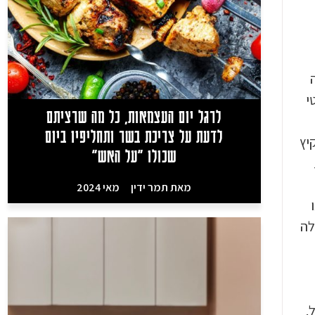
רקטי
לרגל יום העצמאות, כל מה שרציתם
לדעת על צריכת בשר ותחליפיו ביום
 בקיץ
שכולו "על האש"
מאת
תמר ידין
מאי 2024
לה
.