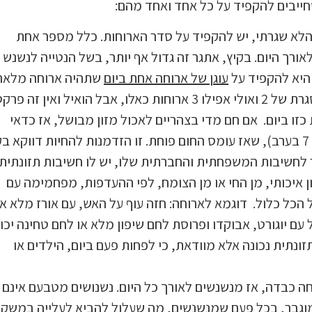
שחייבים להקפיד על כל אחד ואחד מהם:
 הלא שגרתי, יש להקפיד על סדר הארוחות. כלל מספר אחת
רך היום. בקיץ, אתגר זה גדול אף יותר, בשל הנטייה לנשנש
 היא להקפיד על
עוגן של ארוחה אחת ביום
שתהיה ארוחה מלאה
ומזינה. כמובן, ואם יש שיתוף פעולה, עדיף לשמור על מסגרת של 2 ואולי אפילו 3 ארוחות כאלו, אבל הואיל ואין זה פ
זו ביום. אם חם מדי בצהריים לאכול מזון מבושל, אז כדאי
להעביר את הארוחה המרכזית לערב המוקדם (סביב 6 או 7 בערב), שאז עומס החום פוחת. זו הזדמנות להחיות דווקא
חשיבות המשפחתית והחברתית שלו, יש לו חשיבות תזונתית
ן איכותי, מן החי או מן הצומח, לפי ההעדפות, מפחמימה עם
ל הכל כלול. דוגמא לארוחה: חזה עוף על האש, עם אורז מלא או
עם יוגורט, אבוקדו ופרוסת לחם שיפון מלא או לחם טחינה יכו
ונתית נכונה אלא מוודאת, כי לפחות פעם ביום, הילדים או
חה כבדה, אז מנשנשים לאורך כל היום. נשנושים מטבעם אינם
ן מוגבר, בכל פעם שמנשנשים, מה שעלול להביא לעלייה במשקל