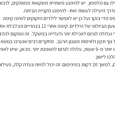
פילו עם מלפפון. יש להימנע משתיית משקאות ממותקים, לרבות
דרך היעילה לעשות זאת- להימנע מקנייה הביתה.
פס מדי בוקר ועל כן יש לאפשר לילדים הזקוקים לשינה קימה
מאוחרת. עם זאת, יש לאזן רצון זה מול החשש לבלבול השעון הביולוגי של הילדים. קימה אחרי 12 בצהריים מבלבלת א
וף ועלולה לגרום לאכילת יתר ולעלייה במשקל. זה המקום להדג
וף תקין ולוויסות מנגנון הרעב. מחקרים רבים שנערכו בנושא
הראו חד משמעית, כי שינה של פחות מ-7 שעות ללילה או יותר מ-9 שעות, עלולה לגרום להשמנת יתר. מכאן, שיש 
: מומלצת פעילות כלשהי, לפחות פעם ביום, למשך 20 דקות במינימום. זה יכול להיות צעדה קלה, פעיל