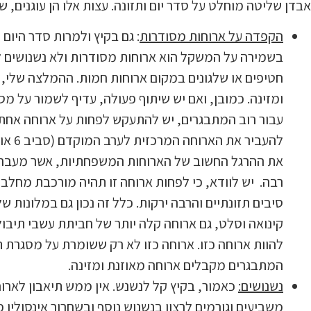
אבדן שליטה מוחלט על סדר יום ותזונה. עצות אלו הן עוגנים, 
הקפדה על ארוחות מסודרות
: גם בקיץ ולמרות סדר היום
בשמירה על המשקל הוא ארוחות מסודרות ולא נשנושים לאו
חטיפים או שלגונים במקום ארוחות חמות. ההמלצה שלי,
עבור רוב המתבגרים, יש להתעקש לפחות על ארוחה אחת כ
את ההרגל החשוב של הארוחות המשפחתיות, אשר מעבר ל
רבה. יש לוודא, כי לפחות ארוחה זו תהיה מורכבת מחלבו
סיבים תזונתיים והרבה ירקות. כלל זה נכון גם במלונות ש
קינואה וסלט, גם ארוחה קלה יותר של חביתת עשבי תיבול 
להוות ארוחה כזו. ארוחה כזו לא רק ששומרת על מסגרת תז
המתבגרים מקבלים ארוחה מאוזנת ומזינה.
נשנושים:
כאמור, בקיץ קל לנשנש. אין ממש תיאבון לארו
משביעים וגורמים לרצון בנשנוש נוסף ובשחרור אינסולי