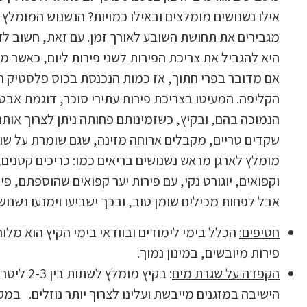
אילו נשנושים מומלצים ובאילו כמויות? הנשנוש המומלץ ה
מגבירים את תחושת השובע לאורך זמן. עם זאת, חשוב לזכ
היא להגביל את צריכת הפירות לשני פירות ליום, כאשר מ
אם מדובר בפרי חתוך, אז כמות הנכנסת בכוס פלסטיק ח
הקליפה. המעיטו בצריכת פירות עתירי סוכר, דוגמת אבטי
שקדים טריים, מקבלים ארוחה מזינה, שגם שומרת על שוב
מומלץ לארגן מראש נשנושים בריאים כמו: כריכים קטנים, 
וקפואים, יוגורט נקי, עם פירות יער קפואים שהוספתם, פ
אבל לפחות מכילים שומן טוב, ובכך ישביעו וימנעו נשנוש
חטיפים:
הכלל בימי לימודים ובוודאי בימי הקיץ הוא מלו
פירות מיובשים, במינון נמוך.
הקפדה על שגרת מים
הישיבה במזגנים מייבשת ועלינו לצרוך יותר נוזלים. במק