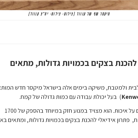
מיקסר שף של קנווד (צילום: צילום: יח"צ קנווד)
 להכנת בצקים בכמויות גדולות, מתאים
לבית ולמטבח, משיקה בימים אלה בישראל מיקסר חדש המות
Kenwo
) בעל יכולת עבודה עם כמות גדולה של קמח.
המיקסר החדש מיועד לאופים ולחובבי אפייה שאינם מתפשרים על איכות. הוא מצויד במנוע חזק במיוחד בהספק של 1700
 עבודה רציפה ויעילה. מותאם ללישת 2 ק”ג קמח, פתרון אידיאלי להכנת בצקים בכמויות גדולות, ומתאים ב