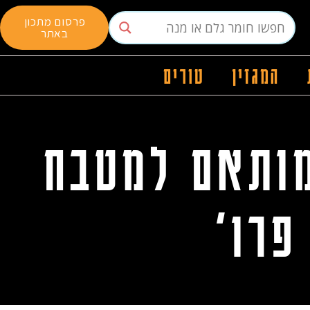
פרסום מתכון
באתר
המגזין
טורים
מותאם למטבח
פרו'