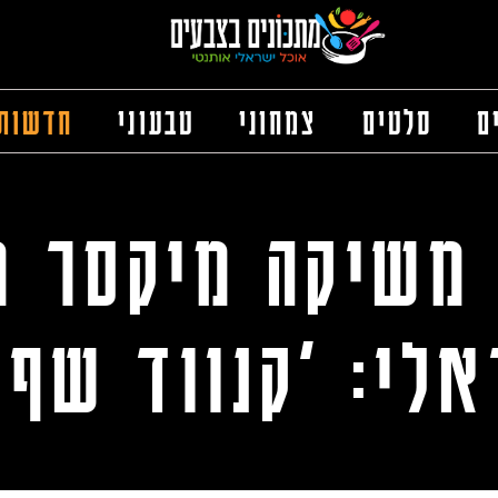
ם
סלטים
צמחוני
טבעוני
חדשות
משיקה מיקסר 
לי: 'קנווד שף 