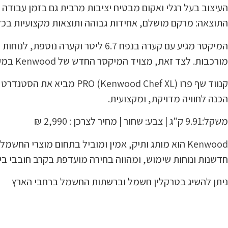
העיצוב בעל רגלי ואקום מבטיח יציבות מרבית גם בזמן עבודה
התוצאה: מרקם מושלם, אחידות גבוהה ותוצאות מקצועיות בכל
המיקסר מגיע עם קערה בנפח 6.7 ליטר 
מורכבות. לצד זאת, מצויד המיקסר החדש של Kenwood במערכת אביזרים מלאה ללישה, הקצפה וערבול ברמה גבוהה.
קנווד שף פרו (Chef XL) PRO
הכנה לחוויה מדויקת, ומקצועית.
משקל:9.91 ק"ג | צבע: שחור | מחיר לצרכן : 2,990 ₪
Kenwood הוא מותג ותיק, אמין ומוביל בתחום מוצרי הח
חדשנות ונוחות שימוש, ומהווה בחירה מועדפת בקרב חובבי ביש
ניתן להשיג בטרקלין חשמל וברשתות החשמל ברחבי הארץ