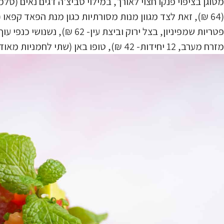
מטוגן בציפוי פנקו חצוי לאורך, במילוי סביצ'ה דגים נאים (סלמ
(64 ₪), זאת לצד מגוון מנות מסורתיות כגון מנת הפאד קפאו
פטריות שמפיניון, בצל ירוק ובי
מזרח מערב, 12 יחידות- 42 ₪), טופו באן (שתי לחמניות מאודות במילוי טופו טמפורה, צ'ילי מתוק ומיקס ירוקים- 44 ₪) ועוד