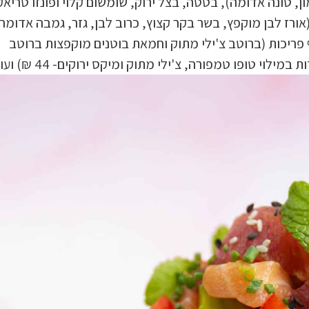
ון, טונה אדומה), בטטה, בצל ירוק, שומשום קלוי ופונזו טריאק
 (אורז לבן מוקפץ, בשר בקר קצוץ, כרוב לבן, גזר, גמבה אדומה
צת עין- 62 ₪), נשנושי כנפי עוף פריכות (ברוטב צ'ילי מתוק וחמאת בוטנים מוקפצות ברוטב