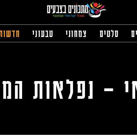
ם
סלטים
צמחוני
טבעוני
חדשות
 – נפלאות המז