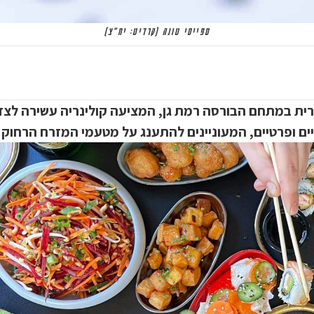
ספייסי טונה (קרדיט: יח"צ)
ית במתחם הבורסה רמת גן, המציעה קולינריה עשירה לצד
קיים ופרטיים, המעוניינים להתענג על מטעמי המזרח הרחוק