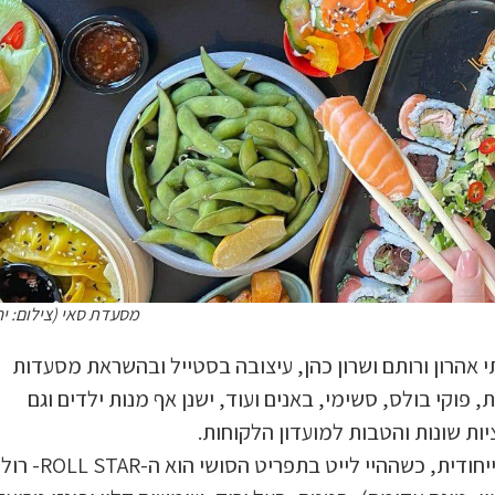
מסעדת סאי (צילום: יח
אהרון ורותם ושרון כהן, עיצובה בסטייל ובהשראת מסעדות
ת, פוקי בולס, סשימי, באנים ועוד, ישנן אף מנות ילדים וגם
ת שונות והטבות למועדון הלקוחות.
קיימת אפשרות להזמנת מגשי סושי לאירועים לחוויה אסייתית ייחודית, כשההיי לייט בתפריט הסושי הוא ה-ROLL STAR- רול