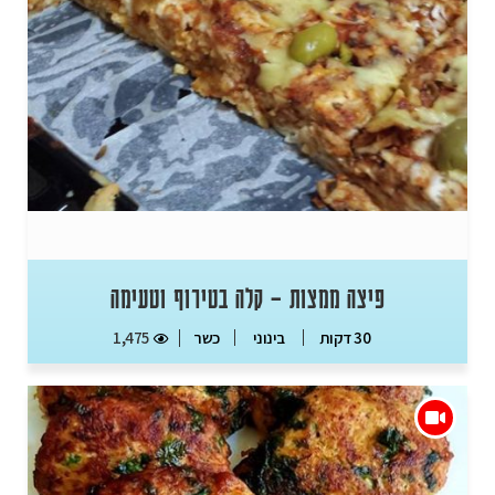
פיצה ממצות – קלה בטירוף וטעימה
כשר
1,475
30 דקות
בינוני