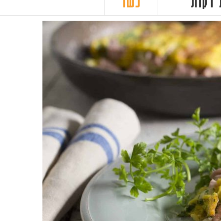
ת
כשר