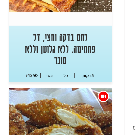
לחם בדקה וחצי, דל
פחמימה, ללא גלוטן וללא
סוכר
745
5 דקות
קל
כשר