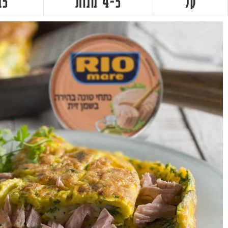
קל
4-5 מנות
15 דקו