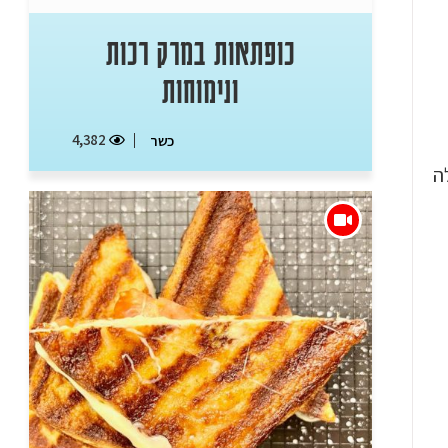
כופתאות במרק רכות
ונימוחות
4,382
כשר
ה