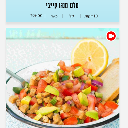
סלט מנגו קייצי
709
10 דקות
קל
כשר