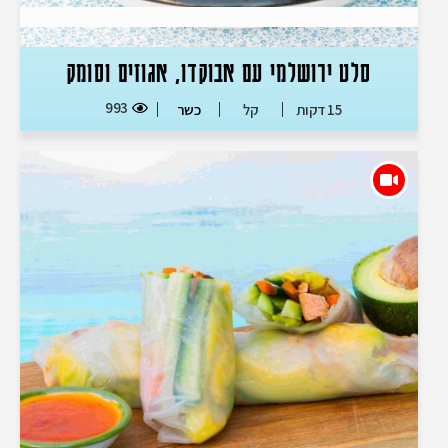
סלט ירושלמי עם אבוקדו, אגוזים וסומק
993
15 דקות
קל
כשר