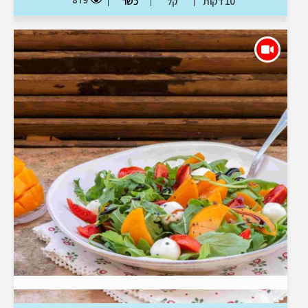
10 דקות
קל
כשר