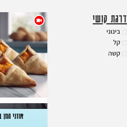
דרגת קושי
בינוני
קל
קשה
אוזני המן ב