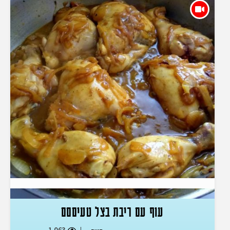
עוף עם ריבת בצל טעיםםם
1,063