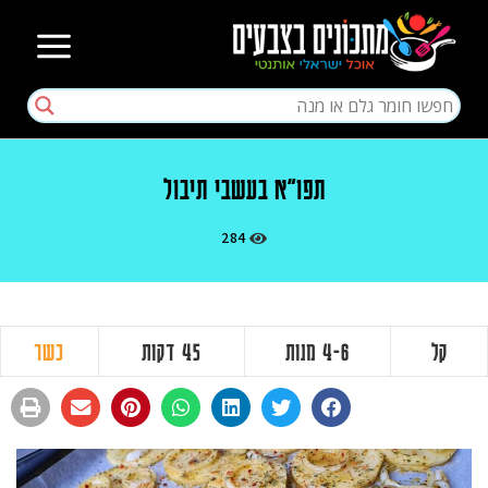
תפו"א בעשבי תיבול
284
קל
4-6 מנות
45 דקות
כשר