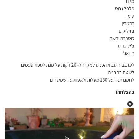
מלח
פלפל גרוס
טימין
רוזמרין
בזיליקום
כוסברה יבשה
צ'ילי גרוס
חוויאג'
לערבב היטב ולהכניס למקרר ל- 20 דקות על מנת לספוג טעמים
לשטח בתבנית
לחמם תנור על 180 מעלות ולאפות עד שמשחים
בהצלחה!