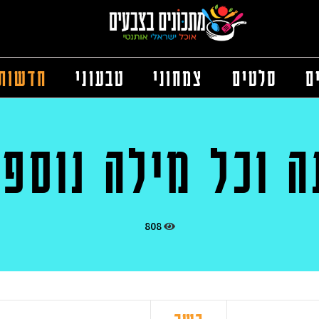
ם
סלטים
צמחוני
טבעוני
חדשות
ה וכל מילה נוספ
808