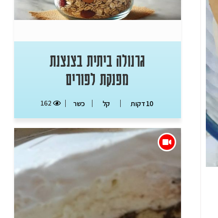
גרנולה ביתית בצנצנת
מפנקת לפורים
162
10 דקות
קל
כשר