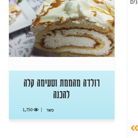
נים
רולדה מהממת וטעימה קלה
להכנה
1,750
כשר