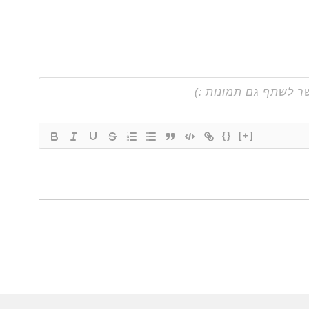
{}
[+]