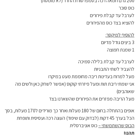
200 גרם חמאה רכה בטמפרטורת החדר (לא מומסת)
כוס סוכר
לערבל עד קבלת פירורים
להוציא בצד כוס מהפירורים
להוסיף למיקסר:
3 ביצים גודל מדיום
1 שמנת חמוצה
לערבל עד קבלת בלילה סמיכה
להעביר לשתי התבניות
מעל למרוח בעדינות ריבה מחוממת מעט במיקרו
אני שמתי ריבת תות ומעל פיזרתי קוקוס (אפשר לשחק כאן ולשים מה
שאוהבים)
מעל הריבה מפזרים את הפירורים שהשארנו בצד
אופים בהתחלה בחום של 180 מעלות ואחר כך מורידים ל170 מעלות, בסך
הכל בערך 45 דקות (לבדוק עם שיפוד) העוגה רכה ועסיסית ותופחת
הכוס שהשתמשתי –
כוס אוניברסלית
תהנו!