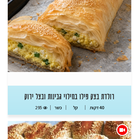
רולדת בצק פילו במילוי גבינות ובצל ירוק
כשר
295
40 דקות
קל