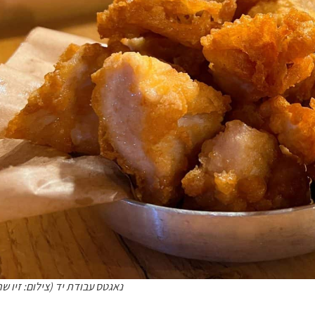
נאגטס עבודת יד (צילום: זיו שרו