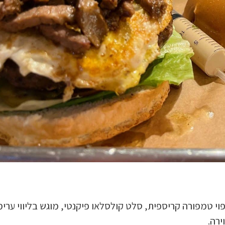
י טמפורה קריספית, סלט קולסלאו פיקנטי, מוגש בליווי ערי
ירה.