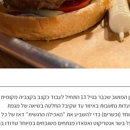
המסעדה נפתחה במהלך גל הקורונה הראשון ע"י דודו פדלון בן המושב שכבר בגיל 13 התחיל לעבוד כקצב בקצביה מקומית
עדות נחשבות באיזור עד שקיבל החלטה בשיאה של מגפת
חד (וכשרים) כדי להשביע את "האכילה הרגשית" דאז של כל
ל בשר אנטריקוט ואסאדו מנתחים משובחים במיוחד שדודו בו