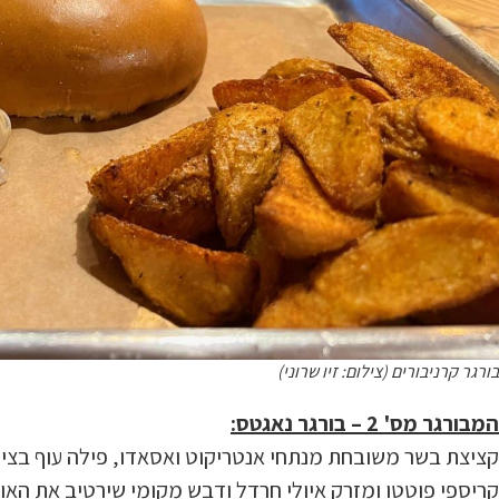
בורגר קרניבורים (צילום: זיו שרוני)
המבורגר מס' 2 – בורגר נאגטס:
קציצת בשר משובחת מנתחי אנטריקוט ואסאדו, פילה עוף בציפו
קריספי פוטטו ומזרק איולי חרדל ודבש מקומי שירטיב את האוו