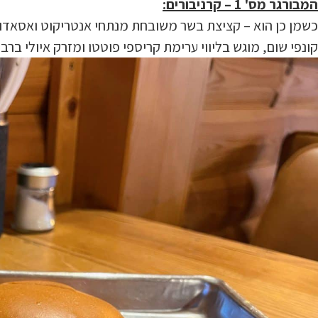
המבורגר מס' 1 – קרניבורים:
כשמן כן הוא – קציצת בשר משובחת מנתחי אנטריקוט ואסאדו, ר
קונפי שום, מוגש בליווי ערימת קריספי פוטטו ומזרק איולי ברב