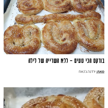
בורקס הכי טעים – ללא השרייה של לילה
מאת:
ירדנה ג'נאח
נגן
וידאו