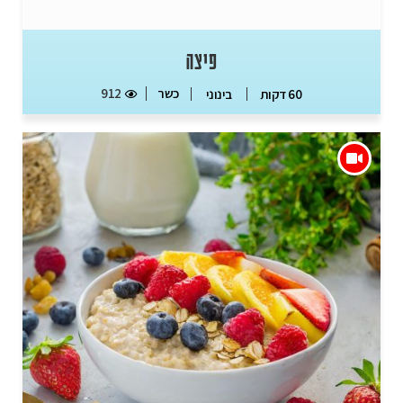
פיצה
כשר
912
60 דקות
בינוני