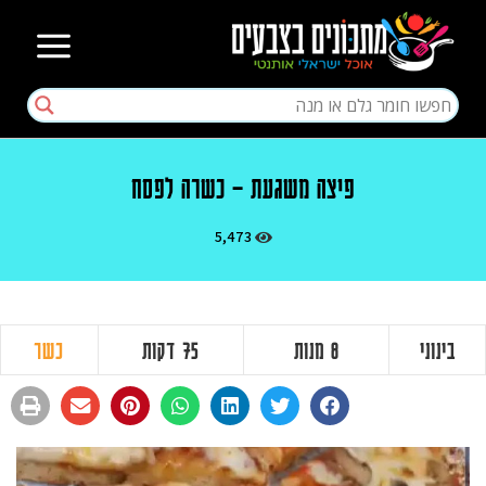
פיצה משגעת – כשרה לפסח
5,473
בינוני
8 מנות
75 דקות
כשר