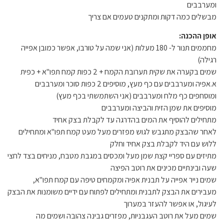
ומערבבים
מבשלים כמה דקות ומתקנים טעמים אם צריך
אופן ההכנה:
מחממים תנור ל- 180 מעלות (אני שמה על טורבו, אפשר כמובן אפייה
רגילה)
שמים בקערה את שקית תערובת הקמח + 2 כפות קמח תפו"א + כפית
א.אפיה ומערבבים עם כף מעץ, מוסיפים 2 כפות סוכר ומערבבים
ומוסחפים כף מלח ומערבבים (אני השתמשתי בכף מעץ)
מוסיפים את שמן הזית והביצה ומערבבים
מתחילים להוסיף את המים בהדרגה עד לקבלת בצק אחיד
לאחר שהבצק מתגבש לגוש מפזרים מעל מעט קמח תפו"א ומתחילים
ללוש עם היד לקבלת בצק אחיד וחלק
מתיזים עם ספריי קצת שמן מעל ומכסים במגבת מטבח, מניחים בצד לחצי
שעה ובינתיים מכינים את רוטב הפיצה
שמים נייר אפייה על תבנית אפיה ומקמחים טיפה עם קמח תפו"א,
מעבירים את הבצק לתבנית ומתחילים לפתוח עם ידיים משומנות את הבצק
לעיגול, או אפשר להעזר במערוך
שמים מעל את רוטב העגבניות, מפזרים גבינה צהובה ושמים מה