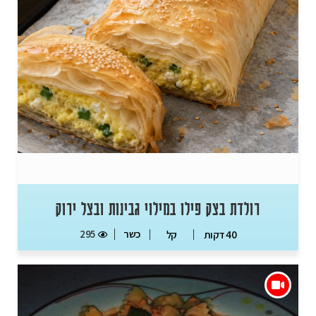
רולדת בצק פילו במילוי גבינות ובצל ירוק
כשר
295
40 דקות
קל