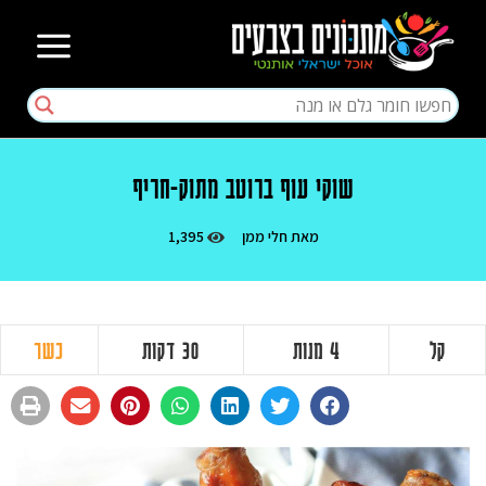
שוקי עוף ברוטב מתוק-חריף
מאת
חלי ממן
1,395
קל
4 מנות
30 דקות
כשר