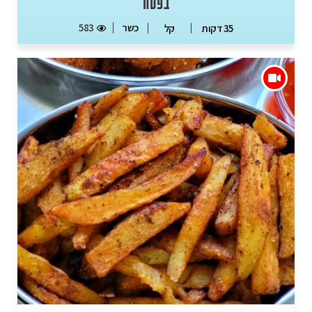
בפסח
כשר
583
35 דקות
קל