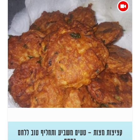
קציצות מצות – טעים משביע ותחליף טוב ללחם