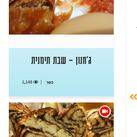
ג'חנון – שבת תימנית
1,148
כשר