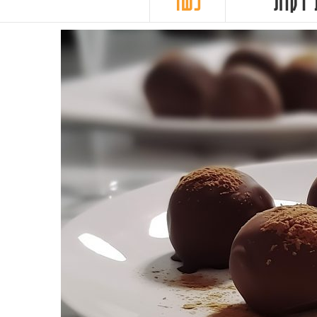
ת
כשר