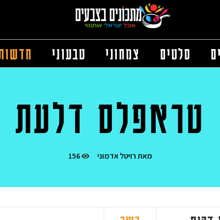
ם
סלטים
צמחוני
טבעוני
חדשות
טראפלס דלעת
מאת
רויטל אדמוני
156