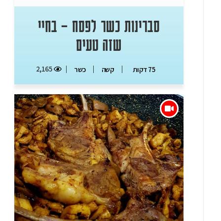
סברינות כשר לפסח – בחיי
שזה טעים
2,165
75 דקות
קשה
כשר