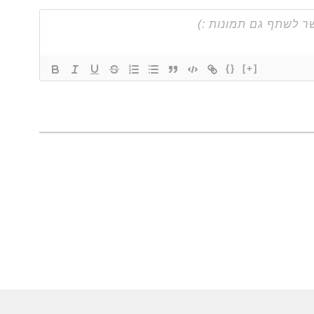
{}
[+]