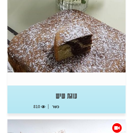
עוגת שיש
כשר
810