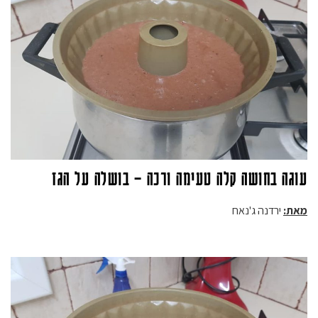
עוגה בחושה קלה טעימה ורכה – בושלה על הגז
מאת:
ירדנה ג'נאח