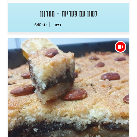
לשון עם פטריות – מעדןןן
כשר
640