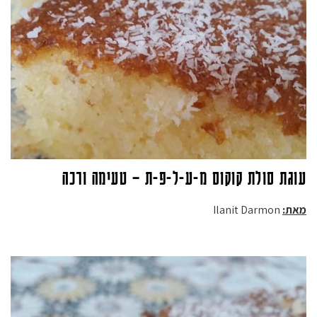
עוגת סולת קוקוס מ-ע-ל-פ-ת – טעימה ורכה
מאת:
Ilanit Darmon