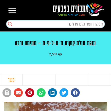
עוגת סולת קוקוס מ-ע-ל-פ-ת – טעימה ורכה
2,558
כשר