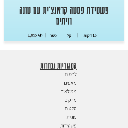
פשטידת פסטה קראנצ'ית עם טונה
וזיתים
1,855
15 דקות
קל
כשר
קטגוריות נבחרות
לחמים
מאפים
ממולאים
מרקים
סלטים
עוגיות
פשטידות