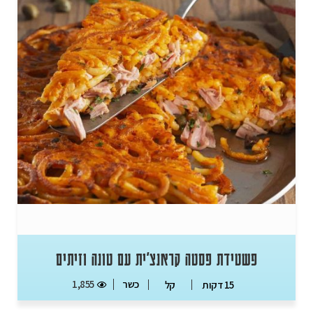
פשטידת פסטה קראנצ'ית עם טונה וזיתים
כשר
1,855
15 דקות
קל