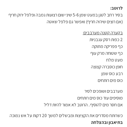
לרוטב:
בסיר רחב לטגן במעט שמן 5-6 שיני שום רצועות גמבה ופלפל ירוק חריף
(אם רוצים שיהיה חריף) ואפשר גם פלפל שאטה
בקערה קטנה מערבבים:
2 כפות רסק עגבניות
כף פפריקה מתוקה
כף שטוחה מרק עוף
מעט מלח
חופן כוסברה קצוצה
רבע כוס שמן
כוס מים רותחים
מערבבים ושופכים לסיר
מוסיפים עוד כוס מים רותחים
אם חסר מים להוסיף.. הרוטב לא אמור להיות דליל
כשרותח מסדרים את הקציצות ומבשלים למשך 20 דקות על אש נמוכה
בתיאבון ובהצלחה