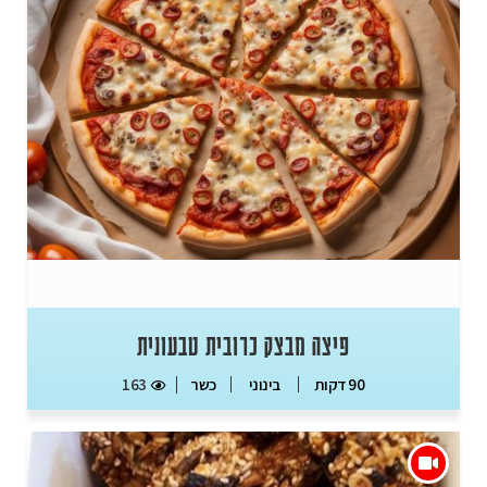
פיצה מבצק כרובית טבעונית
כשר
163
90 דקות
בינוני