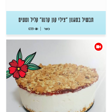
תבשיל בסגנון "צילי קון קרנה" קליל וטעים
כשר
659