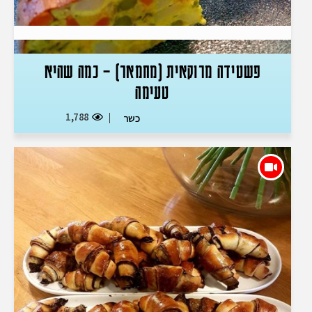
פשטידה מרוקאית (מחמאר) – כמה שהיא
טעימה
1,788
כשר