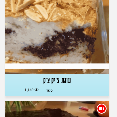
עוגת צ'יק צ'ק
1,149
כשר