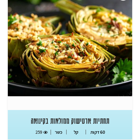
תחתיות ארטישוק ממולאות בקינואה
כשר
259
60 דקות
קל