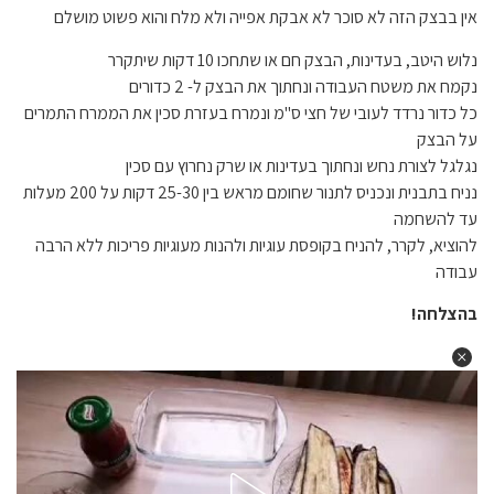
אין בבצק הזה לא סוכר לא אבקת אפייה ולא מלח והוא פשוט מושלם
נלוש היטב, בעדינות, הבצק חם או שתחכו 10 דקות שיתקרר
נקמח את משטח העבודה ונחתוך את הבצק ל- 2 כדורים
כל כדור נרדד לעובי של חצי ס"מ ונמרח בעזרת סכין את הממרח התמרים
על הבצק
נגלגל לצורת נחש ונחתוך בעדינות או שרק נחרוץ עם סכין
נניח בתבנית ונכניס לתנור שחומם מראש בין 25-30 דקות על 200 מעלות
עד להשחמה
להוציא, לקרר, להניח בקופסת עוגיות ולהנות מעוגיות פריכות ללא הרבה
עבודה
בהצלחה!