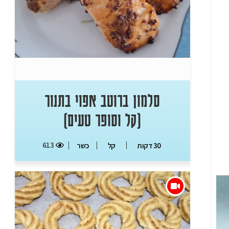
סלמון ברוטב אפוי בתנור
(קל וסופר טעים)
613
30 דקות
קל
כשר