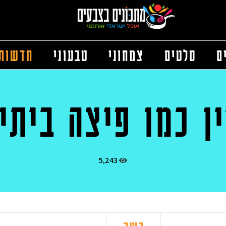
ם
סלטים
צמחוני
טבעוני
חדשות
ן כמו פיצה ביתי
5,243