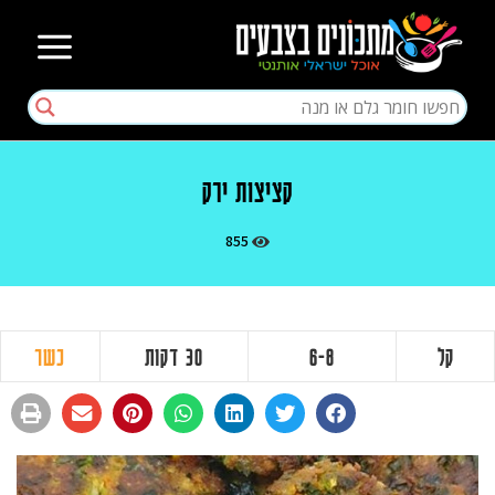
קציצות ירק
855
קל
6-8
30 דקות
כשר