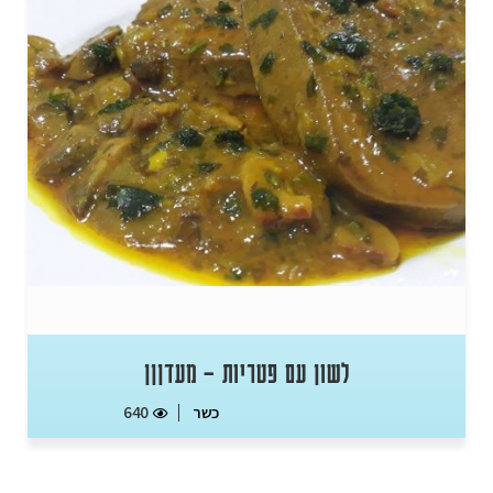
לשון עם פטריות – מעדןןן
כשר
640