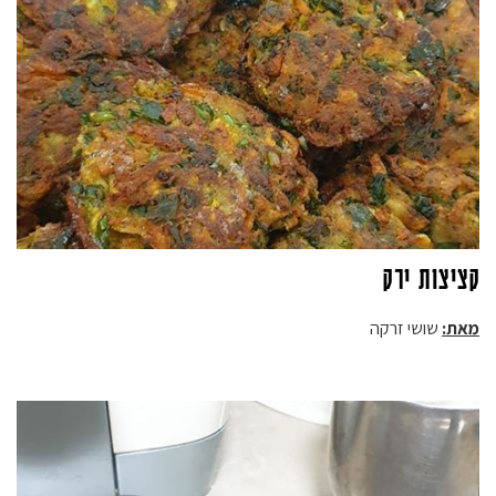
קציצות ירק
מאת:
שושי זרקה