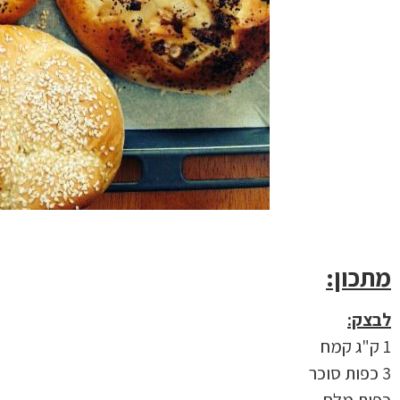
מתכון:
לבצק:
1 ק"ג קמח
3 כפות סוכר
כפית מלח