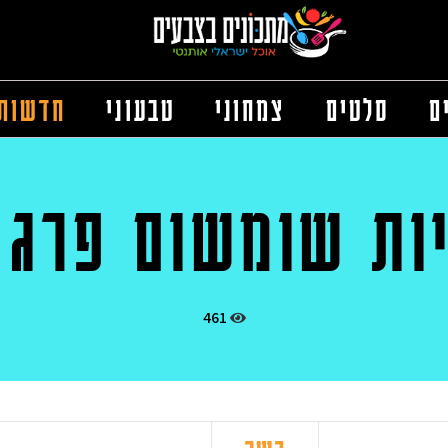
ם
סלטים
צמחוני
טבעוני
חדשות
ות שומשום פרג 
461