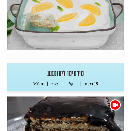
טירמיסו לימונענע
כשר
396
15 דקות
קל