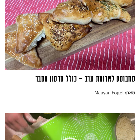
סמבוסק לארוחת ערב – כולל סרטון הסבר
מאת:
Maayan Fogel
נגן
וידאו