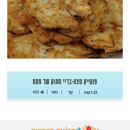
פנקייק מצה-בריי מתוק של פסח
כשר
493
15 דקות
קל